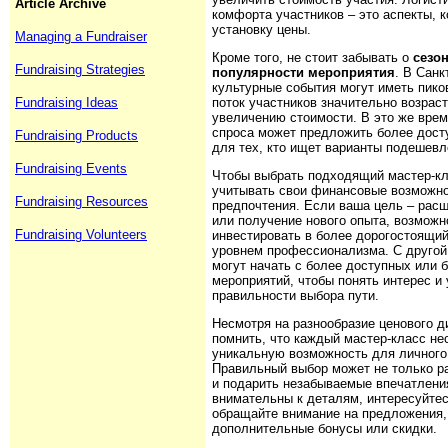
Article Archive
комфорта участников – это аспекты, 
установку цены.
Managing a Fundraiser
Кроме того, не стоит забывать о
сезо
Fundraising Strategies
популярности мероприятия
. В Санк
культурные события могут иметь пико
поток участников значительно возраст
Fundraising Ideas
увеличению стоимости. В это же врем
спроса может предложить более дос
Fundraising Products
для тех, кто ищет варианты подешевл
Fundraising Events
Чтобы выбрать подходящий мастер-кл
учитывать свои финансовые возможно
Fundraising Resources
предпочтения. Если ваша цель – расш
или получение нового опыта, возможн
Fundraising Volunteers
инвестировать в более дорогостоящий
уровнем профессионализма. С другой
могут начать с более доступных или 
мероприятий, чтобы понять интерес и 
правильности выбора пути.
Несмотря на разнообразие ценового д
помнить, что каждый мастер-класс нес
уникальную возможность для личного 
Правильный выбор может не только р
и подарить незабываемые впечатлени
внимательны к деталям, интересуйте
обращайте внимание на предложения,
дополнительные бонусы или скидки.