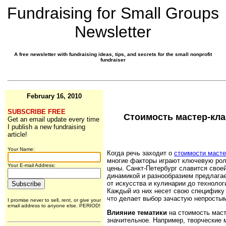
Fundraising for Small Groups
Newsletter
A free newsletter with fundraising ideas, tips, and secrets for the small nonprofit
fundraiser
February 16, 2010
SUBSCRIBE FREE
Стоимость мастер-кла
Get an email update every time
I publish a new fundraising
article!
Your Name:
Когда речь заходит о
стоимости масте
многие факторы играют ключевую рол
Your E-mail Address:
цены. Санкт-Петербург славится свое
динамикой и разнообразием предлага
от искусства и кулинарии до технолог
Каждый из них несет свою специфику 
что делает выбор зачастую непросты
I promise never to sell, rent, or give your
email address to anyone else. PERIOD!
Влияние тематики
на стоимость маст
значительное. Например, творческие 