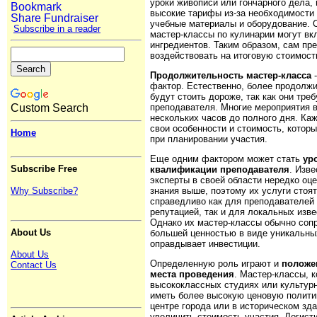
уроки живописи или гончарного дела,
высокие тарифы из-за необходимости
учебные материалы и оборудование. С
Subscribe in a reader
мастер-классы по кулинарии могут вк
ингредиентов. Таким образом, сам пр
воздействовать на итоговую стоимост
Продолжительность мастер-класса
-
фактор. Естественно, более продолж
будут стоить дороже, так как они тр
преподавателя. Многие мероприятия 
Custom Search
нескольких часов до полного дня. К
свои особенности и стоимость, котор
Home
при планировании участия.
Еще одним фактором может стать
ур
Subscribe Free
квалификации преподавателя
. Изв
эксперты в своей области нередко оц
знания выше, поэтому их услуги стоя
Why Subscribe?
справедливо как для преподавателей
репутацией, так и для локальных изв
Однако их мастер-классы обычно со
About Us
большей ценностью в виде уникальных
оправдывает инвестиции.
About Us
Определенную роль играют и
положе
Contact Us
места проведения
. Мастер-классы, 
высококлассных студиях или культурн
иметь более высокую ценовую полити
центре города или в историческом зд
увеличить стоимость участия. Логист